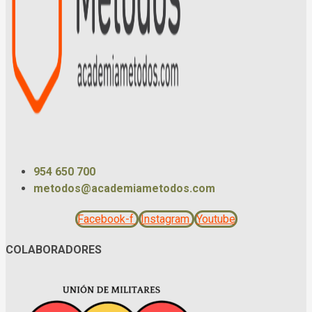
954 650 700
metodos@academiametodos.com
Facebook-f
Instagram
Youtube
COLABORADORES