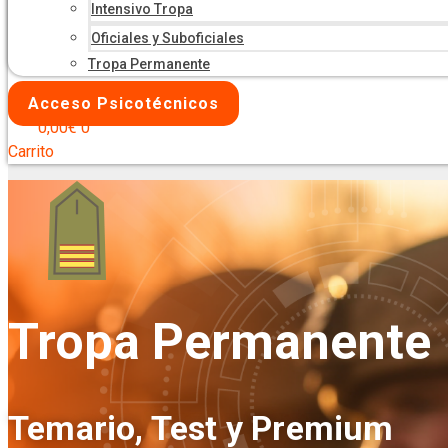
Intensivo Tropa
Oficiales y Suboficiales
Tropa Permanente
Acceso Psicotécnicos
0,00
€
0
Carrito
Tropa Permanente
Temario, Test y Premium