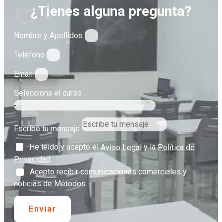
¿Tienes alguna pregunta?
Nombre y Apellidos
Teléfono
Email
Selecciona el curso
Escribe tu mensaje
He leído y acepto el
y la
Aviso Legal
Política de
Privacidad
Acepto recibir comunicaciones comerciales y
noticias de Métodos.
Enviar