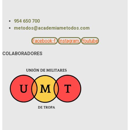
954 650 700
metodos@academiametodos.com
Facebook-f
Instagram
Youtube
COLABORADORES