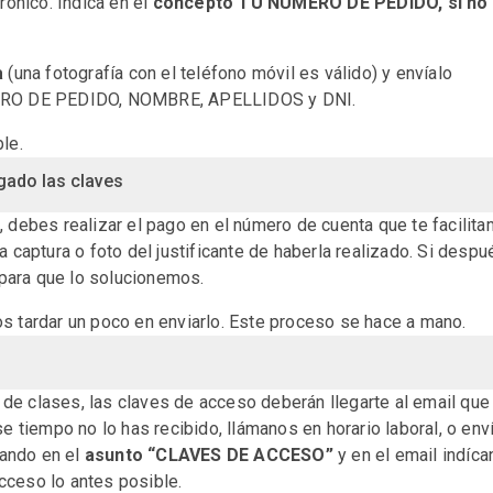
rónico. Indica en el
concepto TU NÚMERO DE PEDIDO,
si no
a
(una fotografía con el teléfono móvil es válido) y envíalo
RO DE PEDIDO, NOMBRE, APELLIDOS y DNI.
le.
gado las claves
debes realizar el pago en el número de cuenta que te facilita
 captura o foto del justificante de haberla realizado. Si despu
 para que lo solucionemos.
 tardar un poco en enviarlo. Este proceso se hace a mano.
 de clases, las claves de acceso deberán llegarte al email que
se tiempo no lo has recibido, llámanos en horario laboral, o en
ando en el
asunto “CLAVES DE ACCESO”
y en el email indíc
cceso lo antes posible.