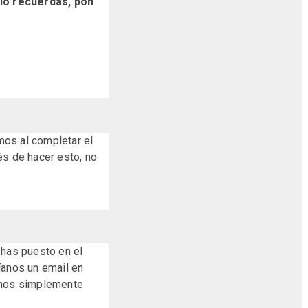
 lo recuerdas, pon
mos al completar el
és de hacer esto, no
 has puesto en el
víanos un email en
anos simplemente