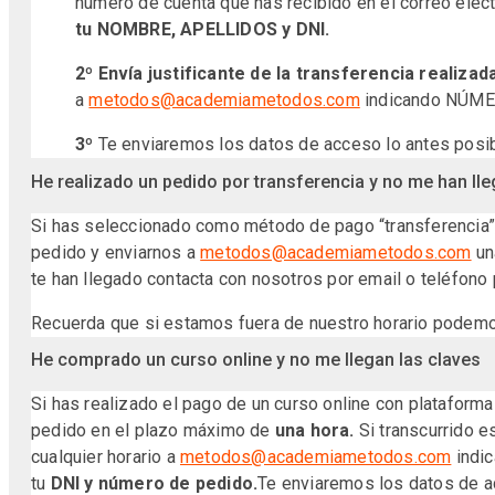
número de cuenta que has recibido en el correo elect
tu
NOMBRE, APELLIDOS
y
DNI.
2º
Envía justificante de la transferencia realizad
a
metodos@academiametodos.com
indicando NÚME
3º
Te enviaremos los datos de acceso lo antes posib
He realizado un pedido por transferencia y no me han lle
Si has seleccionado como método de pago “transferencia”, 
pedido y enviarnos a
metodos@academiametodos.com
una
te han llegado contacta con nosotros por email o teléfono
Recuerda que si estamos fuera de nuestro horario podemos
He comprado un curso online y no me llegan las claves
Si has realizado el pago de un curso online con plataforma
pedido en el plazo máximo de
una hora.
Si transcurrido e
cualquier horario a
metodos@academiametodos.com
indic
tu
DNI y número de pedido.
Te enviaremos los datos de a