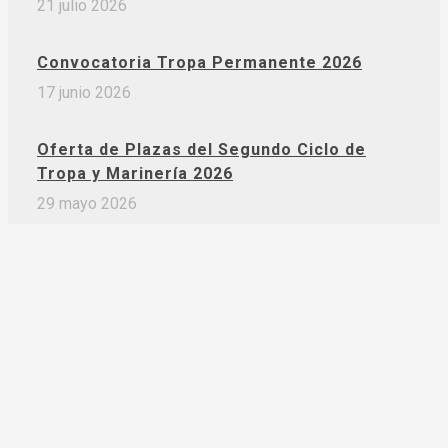
21 julio 2026
Convocatoria Tropa Permanente 2026
17 junio 2026
Oferta de Plazas del Segundo Ciclo de
Tropa y Marinería 2026
29 mayo 2026
Academia Métodos y UMT sellan una
alianza estratégica para impulsar la
formación en las Fuerzas Armadas
25 mayo 2026
Calendario Pruebas Oficiales y
Suboficiales 2026: fechas claves y cómo
prepararse