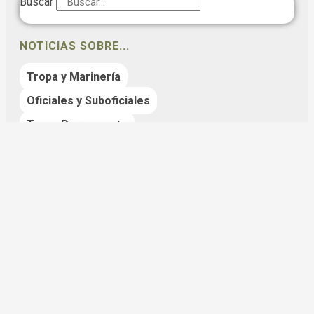
Buscar
NOTICIAS SOBRE...
Tropa y Marinería
Oficiales y Suboficiales
Tropa Permanente
ÚLTIMAS ENTRADAS
Limitación de Aspirantes y Notas de Corte
para la 2ª Fase: 2º Ciclo Tropa y Marinería
2026
21 julio 2026
Convocatoria Tropa Permanente 2026