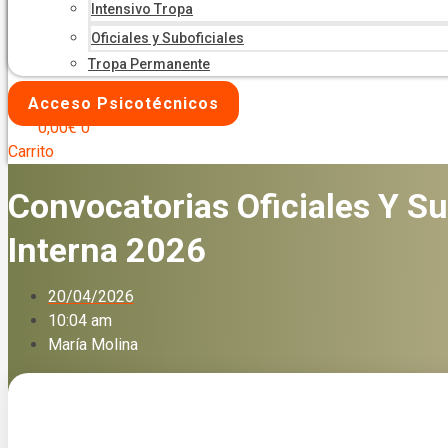
Intensivo Tropa
Oficiales y Suboficiales
Tropa Permanente
Acceso Psicotécnicos
0,00
€
0
Carrito
Convocatorias Oficiales Y S
Interna 2026
20/04/2026
10:04 am
María Molina